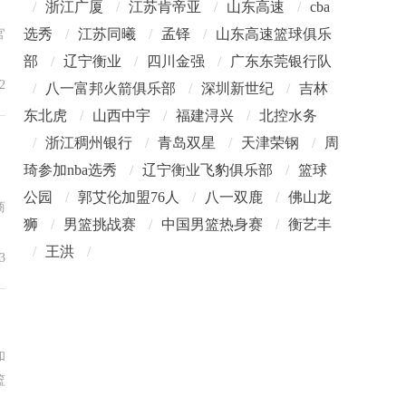
/
浙江广厦
/
江苏肯帝亚
/
山东高速
/
cba
选秀
/
江苏同曦
/
孟铎
/
山东高速篮球俱乐
官
部
/
辽宁衡业
/
四川金强
/
广东东莞银行队
2
/
八一富邦火箭俱乐部
/
深圳新世纪
/
吉林
东北虎
/
山西中宇
/
福建浔兴
/
北控水务
/
浙江稠州银行
/
青岛双星
/
天津荣钢
/
周
琦参加nba选秀
/
辽宁衡业飞豹俱乐部
/
篮球
公园
/
郭艾伦加盟76人
/
八一双鹿
/
佛山龙
商
狮
/
男篮挑战赛
/
中国男篮热身赛
/
衡艺丰
/
王洪
/
3
和
篮