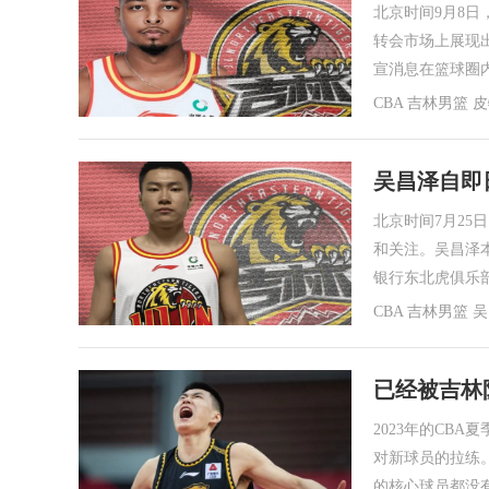
​北京时间9月8
转会市场上展现
宣消息在篮球圈
CBA 吉林男篮 
吴昌泽自即
北京时间7月25
和关注。吴昌泽
银行东北虎俱乐
CBA 吉林男篮 
已经被吉林
2023年的CB
对新球员的拉练
的核心球员都没