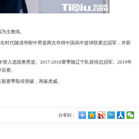
诚为主教练。
。学生时代随清华附中男篮两次夺得中国高中篮球联赛总冠军，并获
曾入选国奥男篮。2017-2018赛季随辽宁队获得总冠军。2019年
季后赛。
在新赛季取得突破，再振虎威。
分享到：