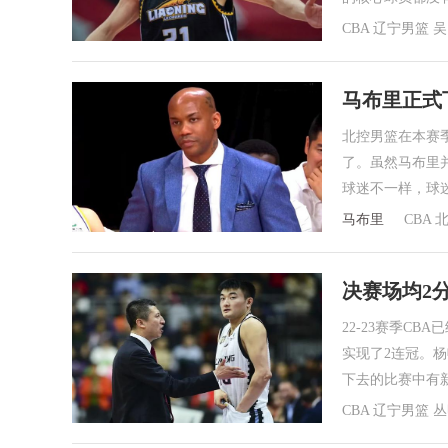
CBA 辽宁男篮 
马布里正式
北控男篮在本赛
了。虽然马布里
球迷不一样，球
马布里
CBA 
决赛场均2
22-23赛季C
实现了2连冠。
下去的比赛中有
CBA 辽宁男篮 