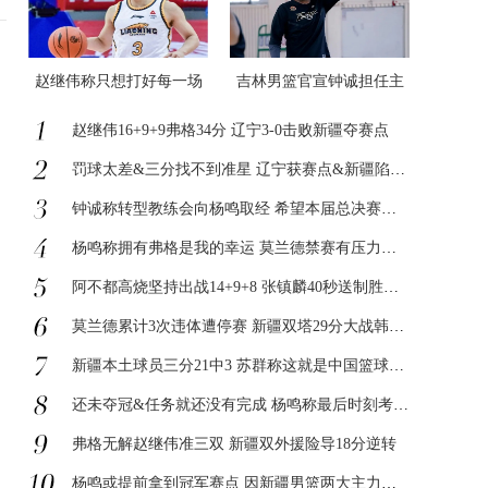
赵继伟称只想打好每一场
吉林男篮官宣钟诚担任主
球
帅
赵继伟16+9+9弗格34分 辽宁3-0击败新疆夺赛点
罚球太差&三分找不到准星 辽宁获赛点&新疆陷入绝境
钟诚称转型教练会向杨鸣取经 希望本届总决赛能打满7场
杨鸣称拥有弗格是我的幸运 莫兰德禁赛有压力但没关系
阿不都高烧坚持出战14+9+8 张镇麟40秒送制胜火锅封盖
莫兰德累计3次违体遭停赛 新疆双塔29分大战韩德君
新疆本土球员三分21中3 苏群称这就是中国篮球现实
还未夺冠&任务就还没有完成 杨鸣称最后时刻考验球队底蕴
弗格无解赵继伟准三双 新疆双外援险导18分逆转
杨鸣或提前拿到冠军赛点 因新疆男篮两大主力伤停