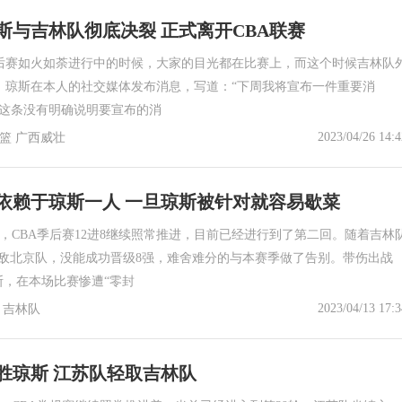
斯与吉林队彻底决裂 正式离开CBA联赛
盟季后赛如火如荼进行中的时候，大家的目光都在比赛上，而这个时候吉林队
。琼斯在本人的社交媒体发布消息，写道：“下周我将宣布一件重要消
在这条没有明确说明要宣布的消
2023/04/26 14:4
男篮 广西威壮
依赖于琼斯一人 一旦琼斯被针对就容易歇菜
3日，CBA季后赛12进8继续照常推进，目前已经进行到了第二回。随着吉林
27不敌北京队，没能成功晋级8强，难舍难分的与本赛季做了告别。带伤出战
斯，在本场比赛惨遭“零封
2023/04/13 17:3
队 吉林队
胜琼斯 江苏队轻取吉林队