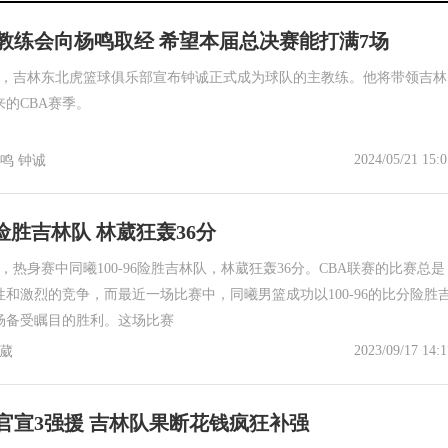
教练会向杨鸣取经 希望本届总决赛能打满7场
1日，吉林东北虎篮球俱乐部宣布钟诚正式成为球队的主教练。他将带领吉林
的CBA赛季。
2024/05/21 15:0
鸣 钟诚
96险胜吉林队 林葳狂轰36分
日，热身赛中同曦100-96险胜吉林队，林葳狂轰36分。CBA联赛的比赛总是
和激烈的竞争，而最近一场比赛中，同曦男篮成功以100-96的比分险胜
场备受瞩目的胜利。这场比赛
2023/09/17 14:1
林葳
时官宣3强援 吉林队果断花钱疯狂补强