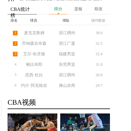
CBA统计
得分
篮板
助攻
榜
排名
球员
球队
场均数据
1
麦克克鲁姆
浙江稠州
39.6
2
乔纳森吉布森
浙江广厦
32.5
3
艾尔·哈灵顿
福建男篮
32.4
4
鲍比布郎
东莞男篮
31.0
5
昆西·杜比
浙江稠州
30.6
6
约什·阿克格农
佛山农商
29.7
CBA视频