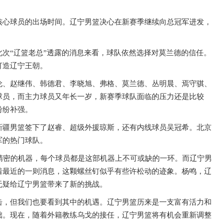
核心球员的出场时间。辽宁男篮决心在新赛季继续向总冠军进发，
次“辽篮老总”透露的消息来看，球队依然选择对莫兰德的信任。
打造辽宁王朝。
伦、赵继伟、韩德君、李晓旭、弗格、莫兰德、丛明晨、焉守骐、
球员，而主力球员又年长一岁，新赛季球队面临的压力还是比较
纷纷补强。
新疆男篮签下了赵睿、超级外援琼斯，还有内线球员吴冠希。北京
军的热门球队。
精密的机器，每个球员都是这部机器上不可或缺的一环。而辽宁男
着最近的一则消息，这颗螺丝钉似乎有些许松动的迹象。杨鸣，辽
无疑给辽宁男篮带来了新的挑战。
击，但我们也要看到其中的机遇。辽宁男篮历来是一支富有活力和
础。现在，随着外籍教练乌戈的接任，辽宁男篮将有机会重新调整