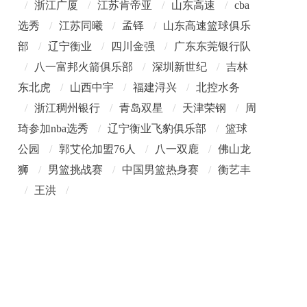
/
浙江广厦
/
江苏肯帝亚
/
山东高速
/
cba
选秀
/
江苏同曦
/
孟铎
/
山东高速篮球俱乐
部
/
辽宁衡业
/
四川金强
/
广东东莞银行队
/
八一富邦火箭俱乐部
/
深圳新世纪
/
吉林
东北虎
/
山西中宇
/
福建浔兴
/
北控水务
/
浙江稠州银行
/
青岛双星
/
天津荣钢
/
周
琦参加nba选秀
/
辽宁衡业飞豹俱乐部
/
篮球
公园
/
郭艾伦加盟76人
/
八一双鹿
/
佛山龙
狮
/
男篮挑战赛
/
中国男篮热身赛
/
衡艺丰
/
王洪
/