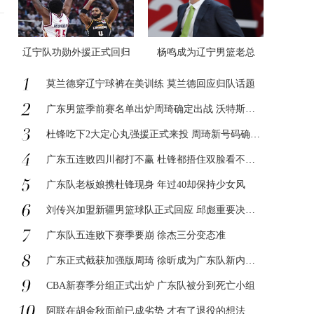
辽宁队功勋外援正式回归
杨鸣成为辽宁男篮老总
莫兰德穿辽宁球裤在美训练 莫兰德回应归队话题
广东男篮季前赛名单出炉周琦确定出战 沃特斯即将CBA首秀
杜锋吃下2大定心丸强援正式来投 周琦新号码确定PK辽篮争冠
广东五连败四川都打不赢 杜锋都捂住双脸看不下去
广东队老板娘携杜锋现身 年过40却保持少女风
刘传兴加盟新疆男篮球队正式回应 邱彪重要决定冲击总冠军
广东队五连败下赛季要崩 徐杰三分变态准
广东正式截获加强版周琦 徐昕成为广东队新内线支柱
CBA新赛季分组正式出炉 广东队被分到死亡小组
阿联在胡金秋面前已成劣势 才有了退役的想法