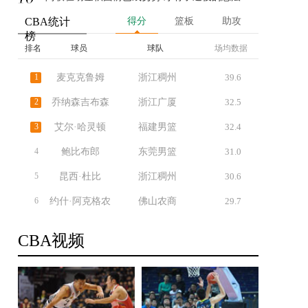
CBA统计
得分
篮板
助攻
榜
排名
球员
球队
场均数据
1
麦克克鲁姆
浙江稠州
39.6
2
乔纳森吉布森
浙江广厦
32.5
3
艾尔·哈灵顿
福建男篮
32.4
4
鲍比布郎
东莞男篮
31.0
5
昆西·杜比
浙江稠州
30.6
6
约什·阿克格农
佛山农商
29.7
CBA视频