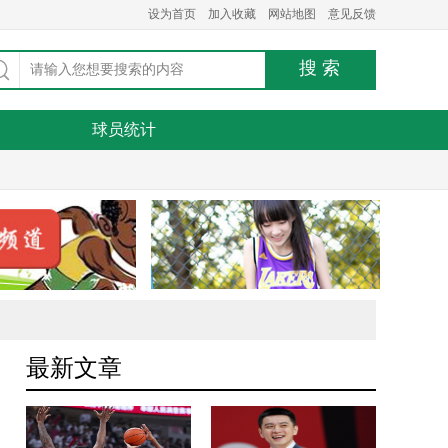
设为首页
加入收藏
网站地图
意见反馈
球员统计
最新文章