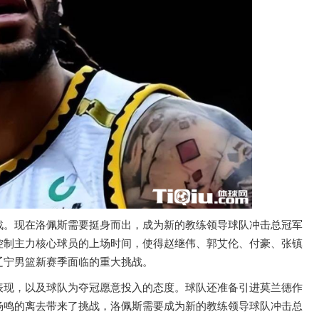
战。现在洛佩斯需要挺身而出，成为新的教练领导球队冲击总冠军
控制主力核心球员的上场时间，使得赵继伟、郭艾伦、付豪、张镇
辽宁男篮新赛季面临的重大挑战。
表现，以及球队为夺冠愿意投入的态度。球队还准备引进莫兰德作
杨鸣的离去带来了挑战，洛佩斯需要成为新的教练领导球队冲击总