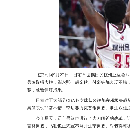
北京时间9月22日，目前举世瞩目的杭州亚运会
男篮取得大胜，崔永熙、胡金秋、付豪等都表现不错
赛，检验训练成果。
目前对于大部分CBA各支球队来说都在积极备战
男篮表现非常不错，季后赛力克首钢男篮、浙江双雄
今年夏天，辽宁男篮也进行了大刀阔斧的改革，
吉林男篮，马壮也正式宣布离开辽宁男篮。对老将韩