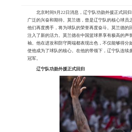
北京时间9月22日消息，辽宁队功勋外援正式回
广泛的兴奋和期待。莫兰德，曾是辽宁队的核心球员之
他们再度携手，将为球队的荣誉再度奋斗。莫兰德的
注入了新的活力。莫兰德在中国篮球界享有极高的声誉
袖。他在进攻和防守两端都表现出色，不仅能够得分
使他成为了球队的核心。在他的带领下，辽宁队连续多
冠军。
辽宁队功勋外援正式回归