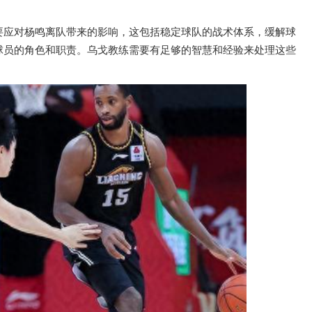
要应对杨鸣离队带来的影响，这包括稳定球队的战术体系，缓解球
球员的角色和职责。乌戈教练需要有足够的智慧和经验来处理这些