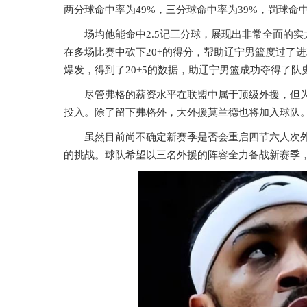
两分球命中率为49%，三分球命中率为39%，罚球命中
场均他能命中2.5记三分球，展现出非常全面的
在多场比赛中砍下20+的得分，帮助辽宁男篮度过了
爆发，得到了20+5的数据，助辽宁男篮成功夺得了队
尽管弗格的薪资水平在联盟中属于顶级外援，但
投入。除了留下弗格外，大外援莫兰德也将加入球队
虽然目前尚不确定新赛季是否会重启四节六人次
的挑战。球队希望以三名外援的阵容全力备战新赛季