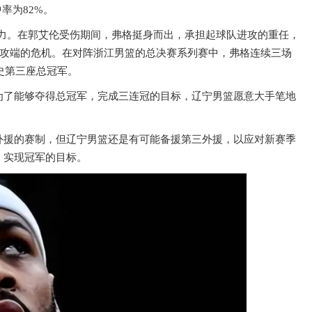
率为82%。
实力。在郭艾伦受伤期间，弗格挺身而出，承担起球队进攻的重任，
进攻端的危机。在对阵浙江男篮的总决赛系列赛中，弗格连续三场
史第三座总冠军。
为了能够夺得总冠军，完成三连冠的目标，辽宁男篮愿意大手笔地
。
外援的赛制，但辽宁男篮还是有可能备援第三外援，以应对新赛季
，实现冠军的目标。