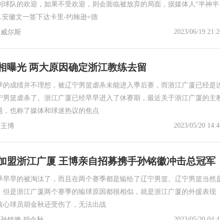
到球队的欢迎，如果不受欢迎，则会面临被放弃的局面，据媒体人“半神半
BL安徽文一签下达卡里-约翰逊+德
2023/06/19 21:2
 威尔斯
相曝光 两大原因确定浙江教练去留
季的成绩并不理想，被辽宁男篮虐杀未能进入季后赛，而浙江广厦已经是
宁男篮虐杀了。浙江广厦已经早早进入了休赛期，最近关于浙江广厦的主
题，也称了媒体和球迷热议的焦点
2023/05/20 14:4
 王博
加盟浙江广厦 王博亲自招募携手孙铭徽冲击总冠军
季早早的被淘汰了，而且在两个赛季都是输给了辽宁男篮。辽宁男篮当然
，但是浙江广厦两个赛季的输球原因都很相似，就是浙江广厦的外援表现
核心球员胡金秋还受伤了，无法出战
2023/05/20 04:4
 孙铭徽 胡金秋