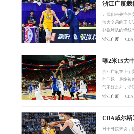
浙江广厦裁
让我们来关注休
篮大交易的王庆
补强球队的锋线
浙江广厦
CBA
曝2米15
浙江广厦在上个
的问题，最终被
气不好之外，浙
浙江广厦
CBA
CBA威尔
对于外援来说，