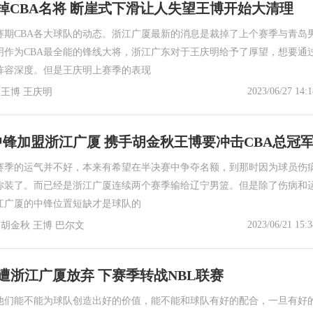
掉CBA名将 断崖式下滑让人失望王博开始大清理
赛期CBA各大球队的动态。浙江广厦最新的消息是裁掉了上个赛季与青岛
明作为CBA最全能的锋线大将，浙江广东对于王庆明给予了厚望，想要通
阵容深度。但是王庆明上赛季的表现
2023/06/27 14:1
 王博 王庆明
大中锋加盟浙江广厦 携手胡金秋王博要冲击CBA总冠
赛季的运气并不好，本来有希望在半决赛中争夺名额，到那时因为球员伤
你装了。而已经是浙江广厦连续两个赛季输给辽宁男篮。但是除了伤病和
江广厦的中锋位置短缺才是球队的
2023/06/21 15:3
 胡金秋 王博 巴尔文
斯遭浙江广厦放弃 下赛季转战NBL联赛
他们能不能为球队创造出好的价值，能不能和球队有好的配合，一旦有好