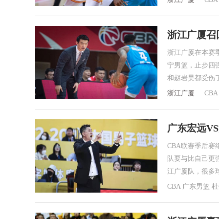
浙江广厦召
浙江广厦在本赛
宁男篮，止步四
和赵岩昊都受伤
浙江广厦
CBA
广东宏远V
CBA联赛季后
队要与比自己更
江广厦队，很多
CBA 广东男篮 