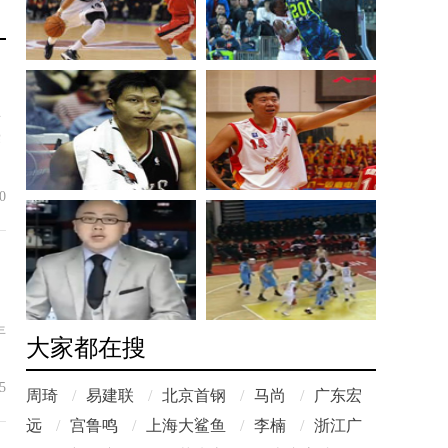
年
赛
0
，
年
大家都在搜
5
周琦
/
易建联
/
北京首钢
/
马尚
/
广东宏
远
/
宫鲁鸣
/
上海大鲨鱼
/
李楠
/
浙江广