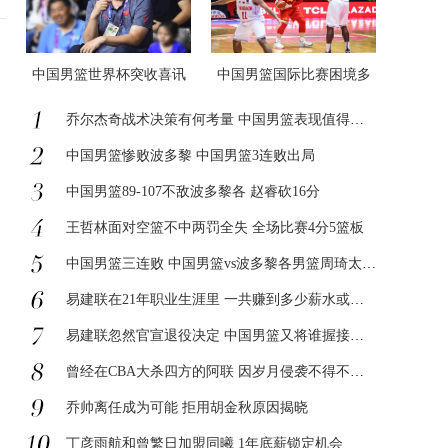
中国男篮世界杯突收喜讯
中国男篮国际比赛困境多
乔尔杰奇战术决策有何考量 中国男篮表现值得深思
中国男篮惨败波多黎 中国男篮3连败出局
中国男篮89-107不敌波多黎各 赵睿砍16分
王哲林面对空篮不中两罚全失 全场比赛4分5篮板
中国男篮三连败 中国男篮vs波多黎各男篮周琦太软了
易建联在21年职业生涯里 一共赚到多少薪水或收入？
易建联忽然官宣退役决定 中国男篮又将谁握接力棒?
曾经在CBA大杀四方的阿联 因岁月侵袭不得不宣布退役
乔帅离任成为可能 拒用胡金秋原因揭晓
丁彦雨航和曾繁日加盟同曦 1年底薪锁定机会