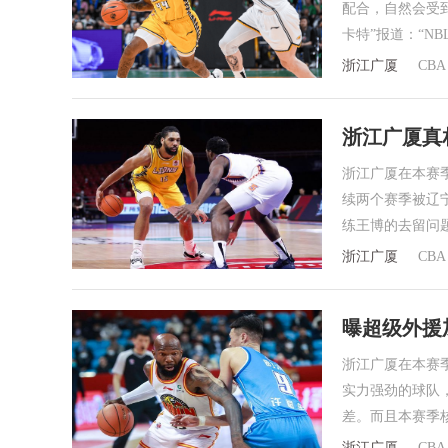
配合，自然会受
卡特”报道：“N
浙江广厦
CBA
浙江广厦真
浙江广厦在本赛
续两个赛季被辽
练王博的去留问
浙江广厦
CBA
曝超级外援
浙江广厦在本赛
实力强劲的球队
差。而且本赛季
浙江广厦
CBA