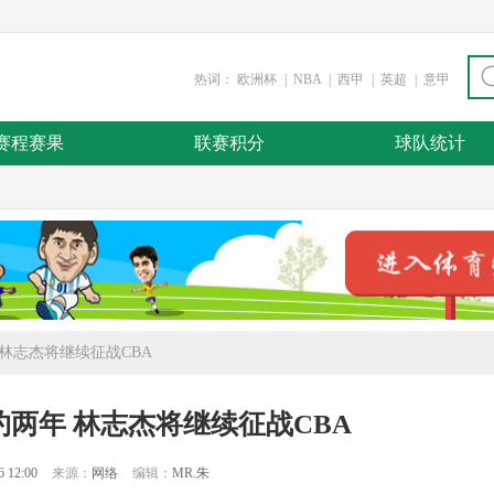
热词：
欧洲杯
|
NBA
|
西甲
|
英超
|
意甲
赛程赛果
联赛积分
球队统计
林志杰将继续征战CBA
两年 林志杰将继续征战CBA
6 12:00
来源：
网络
编辑：
MR.朱