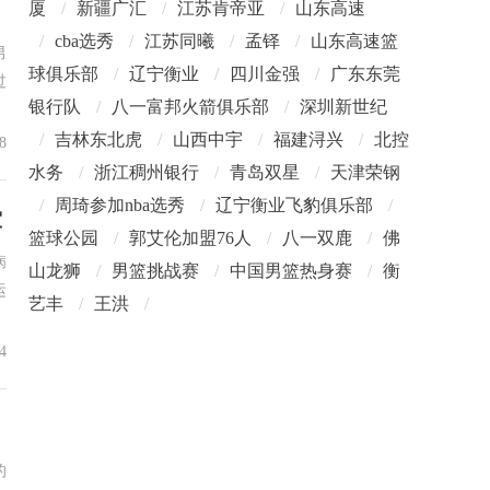
厦
/
新疆广汇
/
江苏肯帝亚
/
山东高速
/
cba选秀
/
江苏同曦
/
孟铎
/
山东高速篮
男
球俱乐部
/
辽宁衡业
/
四川金强
/
广东东莞
过
银行队
/
八一富邦火箭俱乐部
/
深圳新世纪
/
吉林东北虎
/
山西中宇
/
福建浔兴
/
北控
8
水务
/
浙江稠州银行
/
青岛双星
/
天津荣钢
/
周琦参加nba选秀
/
辽宁衡业飞豹俱乐部
/
军
篮球公园
/
郭艾伦加盟76人
/
八一双鹿
/
佛
病
山龙狮
/
男篮挑战赛
/
中国男篮热身赛
/
衡
运
艺丰
/
王洪
/
4
的